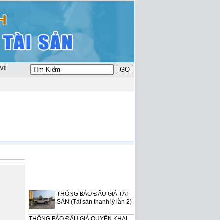
tài sản tỉnh Hà Tĩnh - Địa chỉ xã Thạch Trung - TP Hà Tĩnh - tỉnh Hà Tĩnh
THÔNG BÁO ĐẤU GIÁ TÀI
SẢN (Tài sản thanh lý lần 2)
THÔNG BÁO ĐẤU GIÁ QUYỀN KHAI