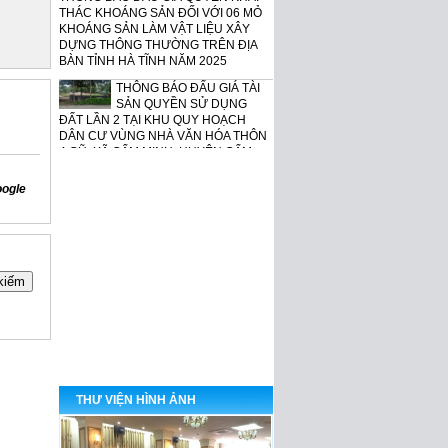
THÁC KHOÁNG SẢN ĐỐI VỚI 06 MỎ
KHOÁNG SẢN LÀM VẬT LIỆU XÂY
DỰNG THÔNG THƯỜNG TRÊN ĐỊA
BÀN TỈNH HÀ TĨNH NĂM 2025
THÔNG BÁO ĐẤU GIÁ TÀI
SẢN QUYỀN SỬ DỤNG
ĐẤT LẦN 2 TẠI KHU QUY HOẠCH
DÂN CƯ VÙNG NHÀ VĂN HÓA THÔN
4 CŨ, XÃ CẨM MINH, HUYỆN CẨM
XUYÊN, TỈNH HÀ TĨNH
THÔNG BÁO ĐẤU GIÁ TÀI
oogle
SẢN THANH LÝ LẦN 2 CỦA
NGÂN HÀNG
VIETCOMBANK CHI NHÁNH BẮC HÀ
TĨNH
GIỚI THIỆU CHUNG VỀ
TRUNG TÂM DỊCH VỤ ĐẤU
GIÁ TÀI SẢN TỈNH HÀ TĨNH
THƯ VIỆN HÌNH ẢNH