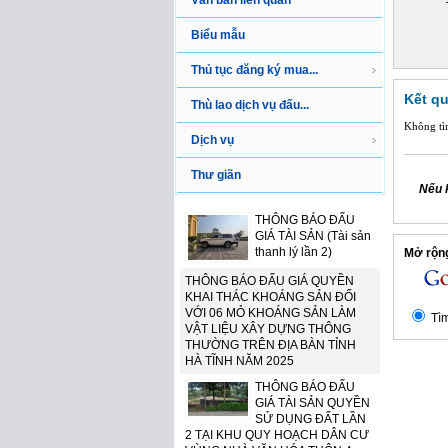
Văn bản liên quan
Biểu mẫu
Thủ tục đăng ký mua...
Kết qu
Thù lao dịch vụ đấu...
Không tìm
Dịch vụ
Thư giãn
Nếu 
THÔNG BÁO ĐẤU
GIÁ TÀI SẢN (Tài sản
thanh lý lần 2)
Mở rộng
THÔNG BÁO ĐẤU GIÁ QUYỀN
KHAI THÁC KHOÁNG SẢN ĐỐI
VỚI 06 MỎ KHOÁNG SẢN LÀM
Tìm
VẬT LIỆU XÂY DỰNG THÔNG
THƯỜNG TRÊN ĐỊA BÀN TỈNH
HÀ TĨNH NĂM 2025
THÔNG BÁO ĐẤU
GIÁ TÀI SẢN QUYỀN
SỬ DỤNG ĐẤT LẦN
2 TẠI KHU QUY HOẠCH DÂN CƯ