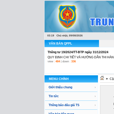
Văn bản hợp nhất Luật Đấu giá tài sản
LUẬT ĐẤU GIÁ TÀI SẢNLuật Đấu giá tài sản số 
03:19 Chủ nhật, 09/08/2026
view :
1170
| down :
448
VĂN BẢN QPPL
Thông tư 19/2024/TT-BTP ngày 31/12/2024
QUY ĐỊNH CHI TIẾT VÀ HƯỚNG DẪN THI HÀNH
view :
484
| down :
336
»
MENU CHÍNH
Cập
Giới thiệu chung
Tin tức
Thông báo đấu giá TS