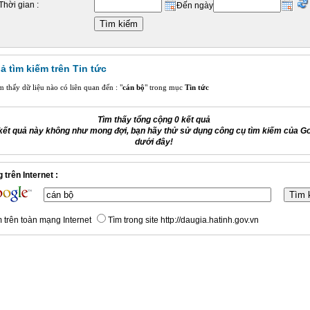
Thời gian :
Đến ngày
ả tìm kiếm trên Tin tức
 thấy dữ liệu nào có liên quan đến : "
cán bộ
" trong mục
Tin tức
Tìm thấy tổng cộng 0 kết quả
kết quả này không như mong đợi, bạn hãy thử sử dụng công cụ tìm kiếm của G
dưới đây!
 trên Internet :
 trên toàn mạng Internet
Tìm trong site http://daugia.hatinh.gov.vn