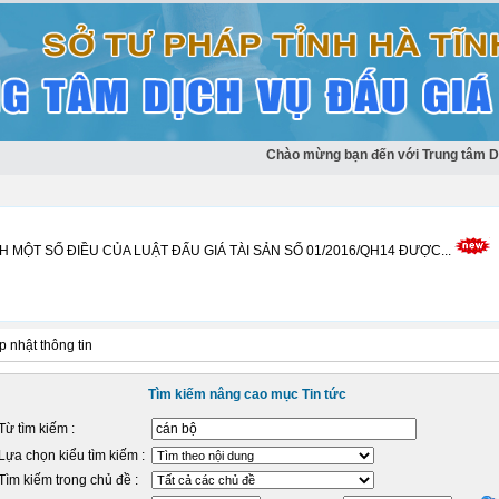
01/2016/QH14 ngày 17 tháng 11 năm 2016 của Quốc hội, có...
Chào mừng bạn đến với Trung tâm DVĐG 
 MỘT SỐ ĐIỀU CỦA LUẬT ĐẤU GIÁ TÀI SẢN SỐ 01/2016/QH14 ĐƯỢC...
 nhật thông tin
Tìm kiếm nâng cao mục Tin tức
Từ tìm kiếm :
Lựa chọn kiểu tìm kiếm :
Tìm kiếm trong chủ đề :