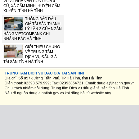
VÙNG NHÀ VĂN HÓA THÔN 4
CŨ, XÃ CẨM MINH, HUYỆN CẨM
XUYÊN, TỈNH HÀ TĨNH
THÔNG BÁO ĐẤU
GIÁ TÀI SẢN THANH
LÝ LẦN 2 CỦA NGÂN
HÀNG VIETCOMBANK CHI
NHÁNH BẮC HÀ TĨNH
GIỚI THIỆU CHUNG
VỀ TRUNG TÂM
DỊCH VỤ ĐẤU GIÁ
TÀI SẢN TỈNH HÀ TĨNH
TRUNG TÂM DỊCH VỤ ĐẤU GIÁ TÀI SẢN TỈNH
Địa chỉ: Số 857 đường Trần Phú, TP Hà Tĩnh, tỉnh Hà Tĩnh
Điện thoại: 02393.579.999; Fax: 02393854721; Email: daugia@hatinh.gov.vn
Chịu trách nhiệm nội dung: Trung tâm Dịch vụ đấu giá tài sản tỉnh Hà Tĩnh
Nêu rõ nguồn
daugia.hatinh.gov.vn
khi đăng bài từ website này