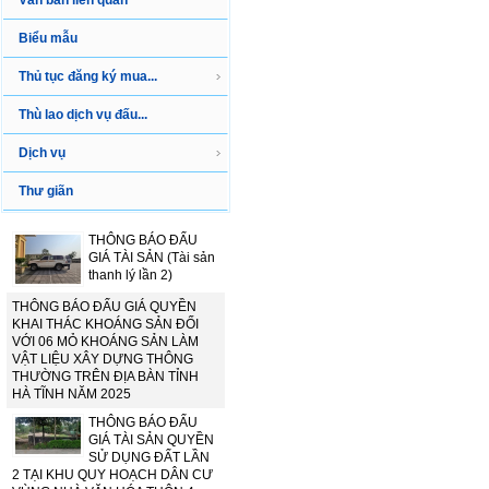
Văn bản liên quan
Biểu mẫu
Thủ tục đăng ký mua...
Thù lao dịch vụ đấu...
Dịch vụ
Thư giãn
THÔNG BÁO ĐẤU
GIÁ TÀI SẢN (Tài sản
thanh lý lần 2)
THÔNG BÁO ĐẤU GIÁ QUYỀN
KHAI THÁC KHOÁNG SẢN ĐỐI
VỚI 06 MỎ KHOÁNG SẢN LÀM
VẬT LIỆU XÂY DỰNG THÔNG
THƯỜNG TRÊN ĐỊA BÀN TỈNH
HÀ TĨNH NĂM 2025
THÔNG BÁO ĐẤU
GIÁ TÀI SẢN QUYỀN
SỬ DỤNG ĐẤT LẦN
2 TẠI KHU QUY HOẠCH DÂN CƯ