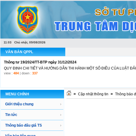
Văn bản hợp nhất Luật Đấu giá tài sản
LUẬT ĐẤU GIÁ TÀI SẢNLuật Đấu giá tài sản số 01/2016/QH14 ngày 17 tháng 11 
11:03 Chủ nhật, 09/08/2026
view :
1170
| down :
449
VĂN BẢN QPPL
Thông tư 19/2024/TT-BTP ngày 31/12/2024
QUY ĐỊNH CHI TIẾT VÀ HƯỚNG DẪN THI HÀNH MỘT SỐ ĐIỀU CỦA LUẬT ĐẤU 
view :
484
| down :
337
»
»
MENU CHÍNH
Cập nhật thông tin
Thông báo đ
Giới thiệu chung
Tin tức
Thông báo đấu giá TS