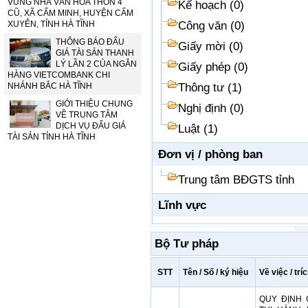
VÙNG NHÀ VĂN HÓA THÔN 4
Kế hoạch (0)
CŨ, XÃ CẨM MINH, HUYỆN CẨM
XUYÊN, TỈNH HÀ TĨNH
Công văn (0)
THÔNG BÁO ĐẤU
Giấy mời (0)
GIÁ TÀI SẢN THANH
LÝ LẦN 2 CỦA NGÂN
Giấy phép (0)
HÀNG VIETCOMBANK CHI
NHÁNH BẮC HÀ TĨNH
Thông tư (1)
GIỚI THIỆU CHUNG
Nghị định (0)
VỀ TRUNG TÂM
DỊCH VỤ ĐẤU GIÁ
Luật (1)
TÀI SẢN TỈNH HÀ TĨNH
Đơn vị / phòng ban
Trung tâm BĐGTS tỉnh
Lĩnh vực
Bộ Tư pháp
STT
Tên / Số / ký hiệu
Về việc / trí
QUY ĐỊNH 