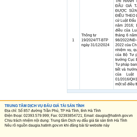
THI HÀNH 
ĐẤU GIÁ T
ĐƯỢC SỬA
ĐIỀU THEO 
cứ Luật Đấu 
năm 2016; 
điều của Lu
Thông tư
tháng 6 năm
1
19/2024/TT-BTP
98/2022/NĐ
ngày 31/12/2024
2022 của Ch
nhiệm vụ, q
của Bộ Tư 
trưởng Cục 
Tư pháp ban
tiết và hướ
của Luật
01/2016/QH
một số điều 
TRUNG TÂM DỊCH VỤ ĐẤU GIÁ TÀI SẢN TỈNH
Địa chỉ: Số 857 đường Trần Phú, TP Hà Tĩnh, tỉnh Hà Tĩnh
Điện thoại: 02393.579.999; Fax: 02393854721; Email: daugia@hatinh.gov.vn
Chịu trách nhiệm nội dung: Trung tâm Dịch vụ đấu giá tài sản tỉnh Hà Tĩnh
Nêu rõ nguồn
daugia.hatinh.gov.vn
khi đăng bài từ website này