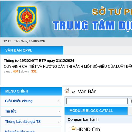
Văn bản hợp nhất Luật Đấu giá tài sản
LUẬT ĐẤU GIÁ TÀI SẢNLuật Đấu giá tài sản số 01/2016/QH14 ngày 17 tháng 11 
12:23 Thứ Năm, 06/08/2026
view :
1168
| down :
440
VĂN BẢN QPPL
Thông tư 19/2024/TT-BTP ngày 31/12/2024
QUY ĐỊNH CHI TIẾT VÀ HƯỚNG DẪN THI HÀNH MỘT SỐ ĐIỀU CỦA LUẬT ĐẤU 
view :
484
| down :
331
»
Văn Bản
MENU CHÍNH
Giới thiệu chung
MODULE BLOCK CATALL
Tin tức
Cơ quan ban hành
Thông báo đấu giá TS
HĐND tỉnh