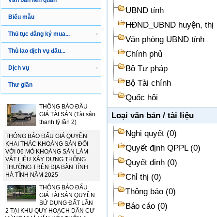
Văn bản liên quan
UBND tỉnh
Biểu mẫu
HĐND_UBND huyện, thị
Thủ tục đăng ký mua...
Văn phòng UBND tỉnh
Thù lao dịch vụ đấu...
Chính phủ
Bộ Tư pháp
Dịch vụ
Bộ Tài chính
Thư giãn
Quốc hội
THÔNG BÁO ĐẤU
GIÁ TÀI SẢN (Tài sản
Loại văn bản / tài liệu
thanh lý lần 2)
Nghị quyết (0)
THÔNG BÁO ĐẤU GIÁ QUYỀN
KHAI THÁC KHOÁNG SẢN ĐỐI
Quyết định QPPL (0)
VỚI 06 MỎ KHOÁNG SẢN LÀM
VẬT LIỆU XÂY DỰNG THÔNG
Quyết định (0)
THƯỜNG TRÊN ĐỊA BÀN TỈNH
HÀ TĨNH NĂM 2025
Chỉ thị (0)
THÔNG BÁO ĐẤU
Thông báo (0)
GIÁ TÀI SẢN QUYỀN
SỬ DỤNG ĐẤT LẦN
Báo cáo (0)
2 TẠI KHU QUY HOẠCH DÂN CƯ