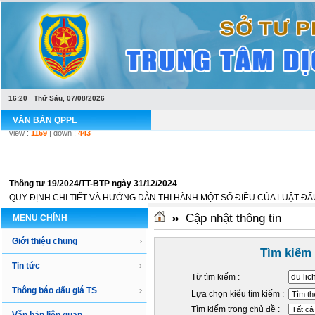
Văn bản hợp nhất Luật Đấu giá tài sản
LUẬT ĐẤU GIÁ TÀI SẢNLuật Đấu giá tài sản số 01/2016/QH14 ngày 17 tháng 11 
16:20 Thứ Sáu, 07/08/2026
view :
1169
| down :
443
VĂN BẢN QPPL
Thông tư 19/2024/TT-BTP ngày 31/12/2024
QUY ĐỊNH CHI TIẾT VÀ HƯỚNG DẪN THI HÀNH MỘT SỐ ĐIỀU CỦA LUẬT ĐẤU 
view :
484
| down :
335
»
Cập nhật thông tin
MENU CHÍNH
Giới thiệu chung
Tìm kiếm
Tin tức
Từ tìm kiếm :
Thông báo đấu giá TS
Lựa chọn kiểu tìm kiếm :
Tìm kiếm trong chủ đề :