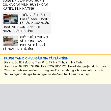
VÙNG NHÀ VĂN HÓA THÔN 4
CŨ, XÃ CẨM MINH, HUYỆN CẨM
XUYÊN, TỈNH HÀ TĨNH
THÔNG BÁO ĐẤU
GIÁ TÀI SẢN THANH
LÝ LẦN 2 CỦA NGÂN
HÀNG VIETCOMBANK CHI
NHÁNH BẮC HÀ TĨNH
GIỚI THIỆU CHUNG
VỀ TRUNG TÂM
DỊCH VỤ ĐẤU GIÁ
TÀI SẢN TỈNH HÀ TĨNH
TRUNG TÂM DỊCH VỤ ĐẤU GIÁ TÀI SẢN TỈNH
Địa chỉ: Số 857 đường Trần Phú, TP Hà Tĩnh, tỉnh Hà Tĩnh
Điện thoại: 02393.579.999; Fax: 02393854721; Email: daugia@hatinh.gov.vn
Chịu trách nhiệm nội dung: Trung tâm Dịch vụ đấu giá tài sản tỉnh Hà Tĩnh
Nêu rõ nguồn
daugia.hatinh.gov.vn
khi đăng bài từ website này