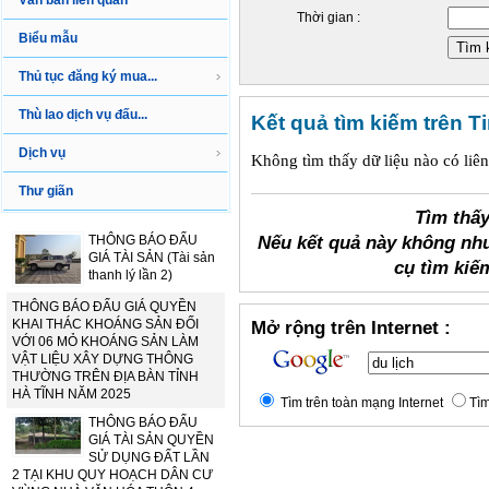
Văn bản liên quan
Thời gian :
Biểu mẫu
Thủ tục đăng ký mua...
Thù lao dịch vụ đấu...
Kết quả tìm kiếm trên T
Dịch vụ
Không tìm thấy dữ liệu nào có liên
Thư giãn
Tìm thấy
THÔNG BÁO ĐẤU
Nếu kết quả này không nh
GIÁ TÀI SẢN (Tài sản
cụ tìm kiế
thanh lý lần 2)
THÔNG BÁO ĐẤU GIÁ QUYỀN
KHAI THÁC KHOÁNG SẢN ĐỐI
Mở rộng trên Internet :
VỚI 06 MỎ KHOÁNG SẢN LÀM
VẬT LIỆU XÂY DỰNG THÔNG
THƯỜNG TRÊN ĐỊA BÀN TỈNH
HÀ TĨNH NĂM 2025
Tìm trên toàn mạng Internet
Tìm
THÔNG BÁO ĐẤU
GIÁ TÀI SẢN QUYỀN
SỬ DỤNG ĐẤT LẦN
2 TẠI KHU QUY HOẠCH DÂN CƯ