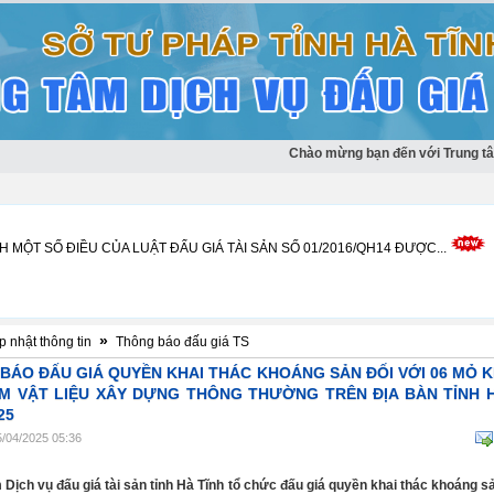
01/2016/QH14 ngày 17 tháng 11 năm 2016 của Quốc hội, có...
Chào mừng bạn đến với Trung tâm DV
 MỘT SỐ ĐIỀU CỦA LUẬT ĐẤU GIÁ TÀI SẢN SỐ 01/2016/QH14 ĐƯỢC...
»
 nhật thông tin
Thông báo đấu giá TS
BÁO ĐẤU GIÁ QUYỀN KHAI THÁC KHOÁNG SẢN ĐỐI VỚI 06 MỎ 
M VẬT LIỆU XÂY DỰNG THÔNG THƯỜNG TRÊN ĐỊA BÀN TỈNH H
25
5/04/2025 05:36
 Dịch vụ đấu giá tài sản tỉnh Hà Tĩnh tổ chức đấu giá quyền khai thác khoáng sả