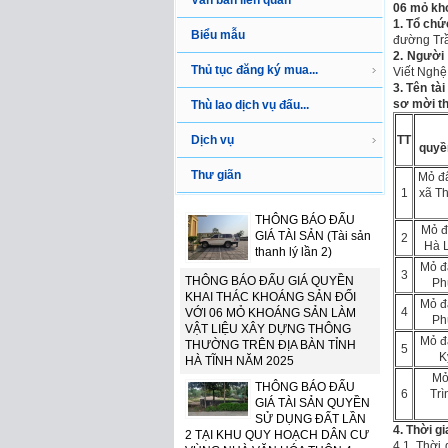
Văn bản liên quan
06 mỏ kho
1. Tổ chứ
Biểu mẫu
đường Trầ
2. Người 
Thủ tục đăng ký mua...
Viết Nghệ 
3. Tên tài
sơ mời th
Thù lao dịch vụ đấu...
Dịch vụ
TT
quyề
Thư giãn
Mỏ đấ
1
xã T
THÔNG BÁO ĐẤU
Mỏ đ
GIÁ TÀI SẢN (Tài sản
2
Hà 
thanh lý lần 2)
Mỏ đ
3
THÔNG BÁO ĐẤU GIÁ QUYỀN
Ph
KHAI THÁC KHOÁNG SẢN ĐỐI
Mỏ đ
4
VỚI 06 MỎ KHOÁNG SẢN LÀM
Ph
VẬT LIỆU XÂY DỰNG THÔNG
Mỏ đ
THƯỜNG TRÊN ĐỊA BÀN TỈNH
5
K
HÀ TĨNH NĂM 2025
Mỏ
THÔNG BÁO ĐẤU
6
Trì
GIÁ TÀI SẢN QUYỀN
SỬ DỤNG ĐẤT LẦN
4. Thời g
2 TẠI KHU QUY HOẠCH DÂN CƯ
4.1. Thời