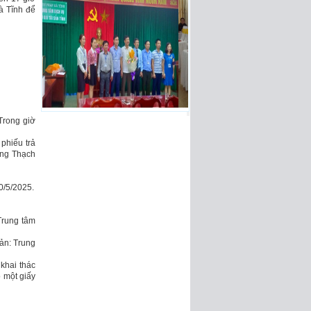
à Tĩnh để
 Trong giờ
phiếu trả
ờng Thạch
0/5/2025.
Trung tâm
ản: Trung
 khai thác
 một giấy