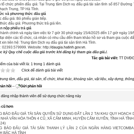
m tổ chức phiên đấu giá: Tại Trung tâm Dịch vụ đấu giá tài sản tỉnh số 857 Đường
ạch Trung, TP Hà Tĩnh.
hức và phương thức đấu giá
c đấu giá: Bỏ phiếu gián tiếp.
thức đấu giá: Phương thức trả giá lên.
n nộp phiếu trả giá
 hành chính và ngày làm việc từ 7 giờ 30 phút ngày 15/4/2025 đến 17 giờ ngày 19/
đại diện các tổ chức, cá nhân có nhu cầu đến tham khảo hồ sơ và tham gia cuộc đấ
ết xin liên hệ: Trung tâm Dịch vụ đấu giá tài sản tỉnh Hà Tĩnh.
: 02393.579999. Website: http://
daugia.hatinh.gov.vn
.
c kỹ Quy chế cuộc đấu giá trước khi đăng ký tham gia đấu giá./.
Tác giả bài viết:
TT DVĐG
ểm của bài viết là: 1 trong 1 đánh giá
Click để đánh giá bài viết
trung tâm
,
đấu giá
,
tài sản
,
tổ chức
,
khai thác
,
khoáng sản
,
vật liệu
,
xây dựng
,
thôn
ản hồi
--
Gửi phản hồi
 đăng nhập thành viên để sử dụng chức năng này
n cũ hơn
 BÁO ĐẤU GIÁ TÀI SẢN QUYỀN SỬ DỤNG ĐẤT LẦN 2 TẠI KHU QUY HOẠCH
NHÀ VĂN HÓA THÔN 4 CŨ, XÃ CẨM MINH, HUYỆN CẨM XUYÊN, TỈNH HÀ TĨNH
024)
G BÁO ĐẤU GIÁ TÀI SẢN THANH LÝ LẦN 2 CỦA NGÂN HÀNG VIETCOMBA
H BẮC HÀ TĨNH