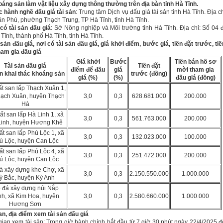
áng sản làm vật liệu xây dựng thông thường trên địa bàn tỉnh Hà Tĩnh.
c hành nghề đấu giá tài sản
: Trung tâm Dịch vụ đấu giá tài sản tỉnh Hà Tĩnh. Địa c
n Phú, phường Thạch Trung, TP Hà Tĩnh, tỉnh Hà Tĩnh.
có tài sản đấu giá
: Sở Nông nghiệp và Môi trường tỉnh Hà Tĩnh. Địa chỉ: Số 04
Tĩnh, thành phố Hà Tĩnh, tỉnh Hà Tĩnh.
 sản đấu giá, nơi có tài sản đấu giá, g
iá khởi điểm, bước giá, tiền đặt trước, ti
am gia đấu giá
Giá khởi
Bước
Tiền bán hồ sơ
Tài sản đấu giá
Tiền đặt
điểm để đấu
giá
mời tham gia
n khai thác khoáng sản
trước (đồng)
giá (%)
(%)
đấu giá (đồng)
t san lấp Thạch Xuân 1,
hạch Xuân, huyện Thạch
3,0
0,3
628.681.000
200.000
Hà
ất san lấp Hà Linh 1, xã
3,0
0,3
561.763.000
200.000
Linh, huyện Hương Khê
ất san lấp Phú Lộc 1, xã
3,0
0,3
132.023.000
100.000
ú Lộc, huyện Can Lộc
ất san lấp Phú Lộc 4, xã
3,0
0,3
251.472.000
200.000
ú Lộc, huyện Can Lộc
á xây dựng khe Chợ, xã
3,0
0,3
2.150.550.000
1.000.000
ỳ Bắc, huyện Kỳ Anh
 đá xây dựng núi Nắp
nh, xã Kim Hoa, huyện
3,0
0,3
2.580.660.000
1.000.000
Hương Sơn
ian, địa điểm xem tài sản đấu giá
 gian xem tài sản: Trong giờ hành chính bắt đầu từ 7 giờ 30 phút ngày 22/4/2025 