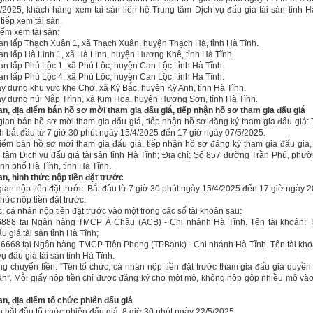
/2025, khách hàng xem tài sản liên hệ Trung tâm Dịch vụ đấu giá tài sản tỉnh H
tiếp xem tài sản.
iểm xem tài sản:
san lấp Thạch Xuân 1, xã Thạch Xuân, huyện Thạch Hà, tỉnh Hà Tĩnh.
san lấp Hà Linh 1, xã Hà Linh, huyện Hương Khê, tỉnh Hà Tĩnh.
san lấp Phú Lộc 1, xã Phú Lộc, huyện Can Lộc, tỉnh Hà Tĩnh.
san lấp Phú Lộc 4, xã Phú Lộc, huyện Can Lộc, tỉnh Hà Tĩnh.
ây dựng khu vực khe Chợ, xã Kỳ Bắc, huyện Kỳ Anh, tỉnh Hà Tĩnh.
ây dựng núi Nắp Trình, xã Kim Hoa, huyện Hương Sơn, tỉnh Hà Tĩnh.
ian, địa điểm bán hồ sơ mời tham gia đấu giá, tiếp nhận hồ sơ tham gia đấu giá
 gian bán hồ sơ mời tham gia đấu giá, tiếp nhận hồ sơ đăng ký tham gia đấu giá:
h bắt đầu từ 7 giờ 30 phút ngày 15/4/2025 đến 17 giờ ngày 07/5/2025.
điểm bán hồ sơ mời tham gia đấu giá, tiếp nhận hồ sơ đăng ký tham gia đấu giá, 
g tâm Dịch vụ đấu giá tài sản tỉnh Hà Tĩnh; Địa chỉ: Số 857 đường Trần Phú, phư
ành phố Hà Tĩnh, tỉnh Hà Tĩnh.
ian, hình thức nộp tiền đặt trước
gian nộp tiền đặt trước: Bắt đầu từ 7 giờ 30 phút ngày 15/4/2025 đến 17 giờ ngày 2
thức nộp tiền đặt trước:
, cá nhân nộp tiền đặt trước vào một trong các số tài khoản sau:
6888 tại Ngân hàng TMCP Á Châu (ACB) - Chi nhánh Hà Tĩnh. Tên tài khoản: 
u giá tài sản tỉnh Hà Tĩnh;
6668 tại Ngân hàng TMCP Tiên Phong (TPBank) - Chi nhánh Hà Tĩnh. Tên tài kho
ụ đấu giá tài sản tỉnh Hà Tĩnh.
ng chuyển tiền: “Tên tổ chức, cá nhân nộp tiền đặt trước tham gia đấu giá quyền
n”. Mỗi giấy nộp tiền chỉ được đăng ký cho một mỏ, không nộp gộp nhiều mỏ vào
ian, địa điểm tổ chức phiên đấu giá
n bắt đầu tổ chức phiên đấu giá: 8 giờ 30 phút ngày 22/5/2025.