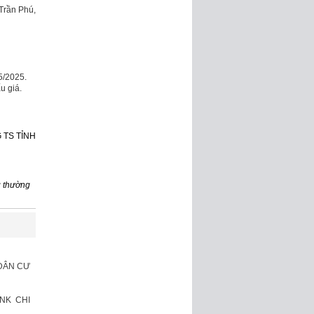
 Trần Phú,
5/2025.
u giá.
 TS TỈNH
g thường
 DÂN CƯ
NK CHI