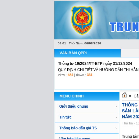
Văn bản hợp nhất Luật Đấu giá tài sản
LUẬT ĐẤU GIÁ TÀI SẢNLuật Đấu giá tài sản số 
06:01 Thứ Năm, 06/08/2026
view :
1166
| down :
437
VĂN BẢN QPPL
Thông tư 19/2024/TT-BTP ngày 31/12/2024
QUY ĐỊNH CHI TIẾT VÀ HƯỚNG DẪN THI HÀNH
view :
484
| down :
331
»
MENU CHÍNH
Cập
THÔNG 
Giới thiệu chung
SẢN LÀ
NĂM 20
Tin tức
Thứ ba - 1
Thông báo đấu giá TS
Trung tâm