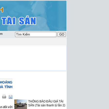
ĐG tài sản tỉnh Hà Tĩnh - Địa chỉ xã Thạch Trung - TP Hà Tĩnh - tỉnh Hà Tĩnh
KHOÁNG
À TĨNH
THÔNG BÁO ĐẤU GIÁ TÀI
SẢN (Tài sản thanh lý lần 2)
n đối với