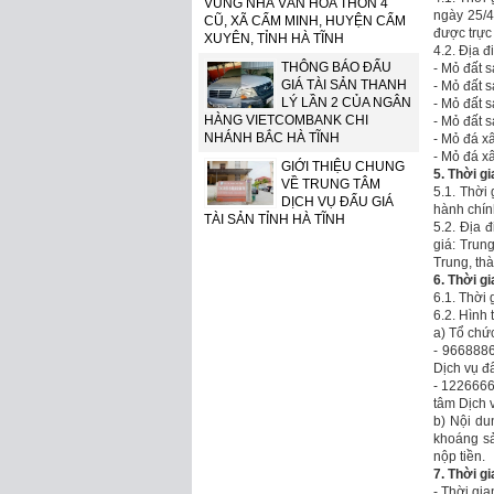
VÙNG NHÀ VĂN HÓA THÔN 4
ngày 25/4
CŨ, XÃ CẨM MINH, HUYỆN CẨM
được trực 
XUYÊN, TỈNH HÀ TĨNH
4.2. Địa đ
THÔNG BÁO ĐẤU
- Mỏ đất 
GIÁ TÀI SẢN THANH
- Mỏ đất 
LÝ LẦN 2 CỦA NGÂN
- Mỏ đất 
HÀNG VIETCOMBANK CHI
- Mỏ đất 
NHÁNH BẮC HÀ TĨNH
- Mỏ đá x
- Mỏ đá x
GIỚI THIỆU CHUNG
5. Thời g
VỀ TRUNG TÂM
5.1. Thời
DỊCH VỤ ĐẤU GIÁ
hành chín
TÀI SẢN TỈNH HÀ TĨNH
5.2. Địa 
giá: Trun
Trung, th
6. Thời g
6.1. Thời 
6.2. Hình 
a) Tổ chức
- 966888
Dịch vụ đấ
- 1226666
tâm Dịch v
b) Nội du
khoáng sả
nộp tiền.
7. Thời g
- Thời gia