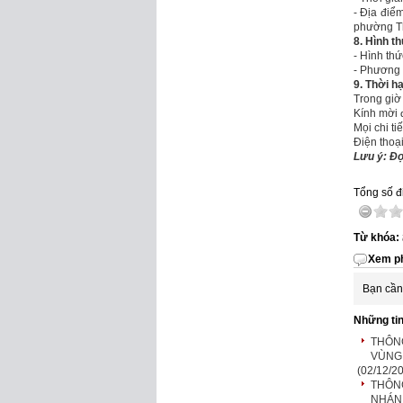
- Địa điể
phường Th
8. Hình t
- Hình thứ
- Phương 
9. T
hời hạ
Trong giờ
Kính mời 
Mọi chi ti
Điện thoại
Lưu ý: Đọ
Tổng số đi
Từ khóa:
Xem ph
Bạn cần
Những ti
THÔNG
VÙNG 
(02/12/2
THÔN
NHÁN