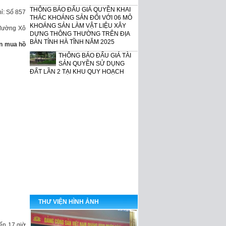
THÔNG BÁO ĐẤU GIÁ QUYỀN KHAI
THÁC KHOÁNG SẢN ĐỐI VỚI 06 MỎ
hỉ: Số 857
KHOÁNG SẢN LÀM VẬT LIỆU XÂY
DỰNG THÔNG THƯỜNG TRÊN ĐỊA
 đường Xô
BÀN TỈNH HÀ TĨNH NĂM 2025
ền mua hồ
THÔNG BÁO ĐẤU GIÁ TÀI
SẢN QUYỀN SỬ DỤNG
ĐẤT LẦN 2 TẠI KHU QUY HOẠCH
DÂN CƯ VÙNG NHÀ VĂN HÓA THÔN
4 CŨ, XÃ CẨM MINH, HUYỆN CẨM
XUYÊN, TỈNH HÀ TĨNH
THÔNG BÁO ĐẤU GIÁ TÀI
SẢN THANH LÝ LẦN 2 CỦA
NGÂN HÀNG
VIETCOMBANK CHI NHÁNH BẮC HÀ
TĨNH
GIỚI THIỆU CHUNG VỀ
TRUNG TÂM DỊCH VỤ ĐẤU
GIÁ TÀI SẢN TỈNH HÀ TĨNH
THƯ VIỆN HÌNH ẢNH
đến 17 giờ